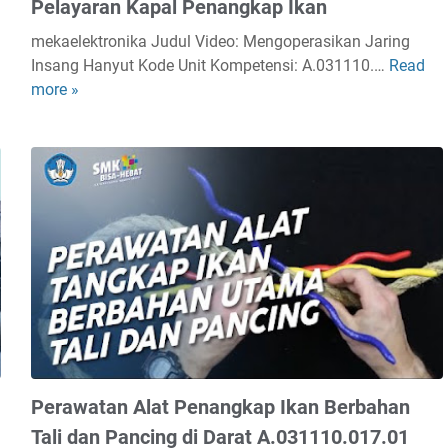
Pelayaran Kapal Penangkap Ikan
a
s
mekaelektronika Judul Video: Mengoperasikan Jaring
i
Insang Hanyut Kode Unit Kompetensi: A.031110.…
Read
M
P
more »
e
e
n
n
g
a
o
n
p
g
e
k
r
a
a
p
s
a
i
n
k
I
a
k
n
a
J
Perawatan Alat Penangkap Ikan Berbahan
n
a
Tali dan Pancing di Darat A.031110.017.01
A