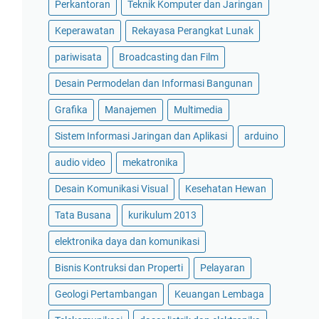
Perkantoran
Teknik Komputer dan Jaringan
Keperawatan
Rekayasa Perangkat Lunak
pariwisata
Broadcasting dan Film
Desain Permodelan dan Informasi Bangunan
Grafika
Manajemen
Multimedia
Sistem Informasi Jaringan dan Aplikasi
arduino
audio video
mekatronika
Desain Komunikasi Visual
Kesehatan Hewan
Tata Busana
kurikulum 2013
elektronika daya dan komunikasi
Bisnis Kontruksi dan Properti
Pelayaran
Geologi Pertambangan
Keuangan Lembaga