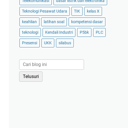
Telekomunikasi
dasar listrik dan elektronika
Teknologi Pesawat Udara
TIK
kelas X
keahlian
latihan soal
kompetensi dasar
teknologi
Kendali Industri
P5bk
PLC
Presensi
UKK
silabus