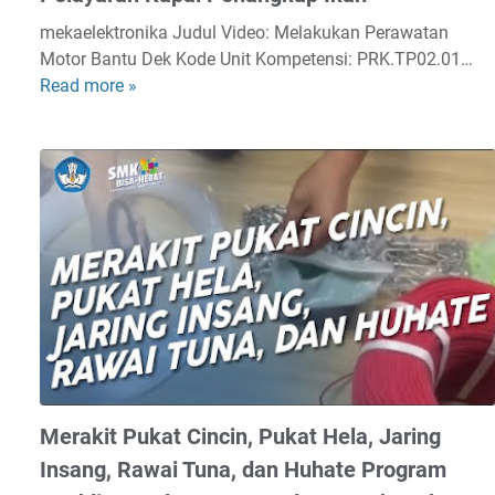
mekaelektronika Judul Video: Melakukan Perawatan
Motor Bantu Dek Kode Unit Kompetensi: PRK.TP02.01…
Read more »
M
e
l
a
k
u
k
a
n
P
e
r
a
w
Merakit Pukat Cincin, Pukat Hela, Jaring
a
Insang, Rawai Tuna, dan Huhate Program
t