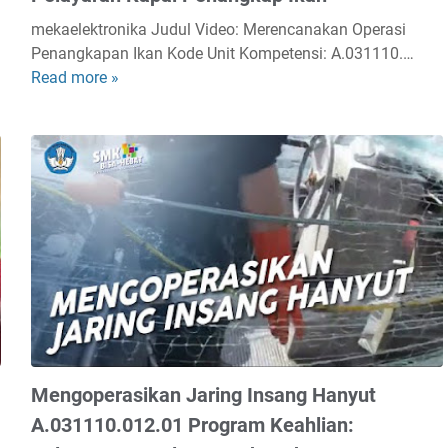
mekaelektronika Judul Video: Merencanakan Operasi
Penangkapan Ikan Kode Unit Kompetensi: A.031110.…
Read more »
M
e
r
e
n
c
a
n
a
k
a
n
O
p
Mengoperasikan Jaring Insang Hanyut
e
A.031110.012.01 Program Keahlian:
r