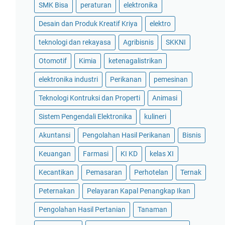
SMK Bisa
peraturan
elektronika
Desain dan Produk Kreatif Kriya
elektro
teknologi dan rekayasa
Agribisnis
SKKNI
Otomotif
Kimia
ketenagalistrikan
elektronika industri
Perikanan
pemesinan
Teknologi Kontruksi dan Properti
Animasi
Sistem Pengendali Elektronika
kulineri
Akuntansi
Pengolahan Hasil Perikanan
Bisnis
Keuangan
Farmasi
KI KD
kelas XI
Kecantikan
Pemasaran
Perhotelan
Ternak
Peternakan
Pelayaran Kapal Penangkap Ikan
Pengolahan Hasil Pertanian
Tanaman