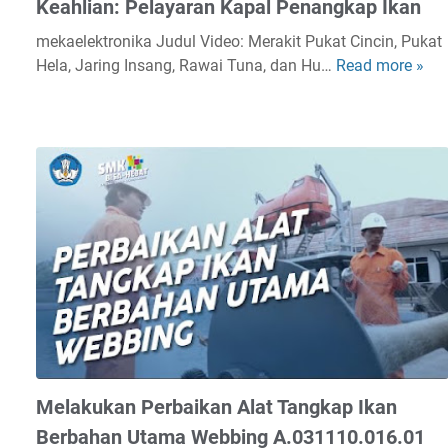
Keahlian: Pelayaran Kapal Penangkap Ikan
a
n
mekaelektronika Judul Video: Merakit Pukat Cincin, Pukat
M
Hela, Jaring Insang, Rawai Tuna, dan Hu…
Read more »
M
o
e
t
r
o
a
r
k
B
i
a
t
n
P
t
u
u
k
D
a
e
t
k
C
P
i
R
n
Melakukan Perbaikan Alat Tangkap Ikan
K
c
Berbahan Utama Webbing A.031110.016.01
.