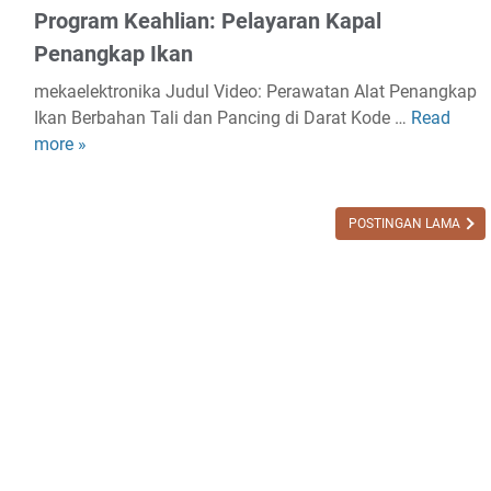
r
Program Keahlian: Pelayaran Kapal
.
i
Penangkap Ikan
0
n
3
g
mekaelektronika Judul Video: Perawatan Alat Penangkap
1
I
Ikan Berbahan Tali dan Pancing di Darat Kode …
Read
P
1
n
more »
e
1
s
r
0
a
a
.
n
w
POSTINGAN LAMA
0
g
a
0
H
t
1
a
a
.
n
n
0
y
A
1
u
l
P
t
a
r
A
t
o
.
P
g
0
e