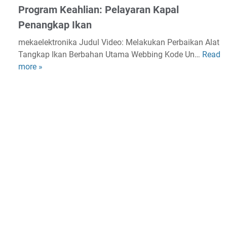
i
Program Keahlian: Pelayaran Kapal
T
n
Penangkap Ikan
P
,
0
P
mekaelektronika Judul Video: Melakukan Perbaikan Alat
2
u
Tangkap Ikan Berbahan Utama Webbing Kode Un…
Read
M
.
k
more »
e
0
a
l
1
t
a
4
H
k
.
e
u
0
l
k
1
a
a
P
,
n
r
J
P
o
a
e
g
r
r
r
i
b
a
n
a
m
g
i