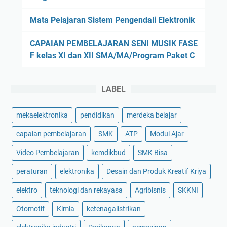
a
0
B
a
n
1
Mata Pelajaran Sistem Pengendali Elektronik
s
t
:
P
e
a
T
r
CAPAIAN PEMBELAJARAN SENI MUSIK FASE
c
u
e
o
F kelas XI dan XII SMA/MA/Program Paket C
a
M
k
g
r
a
n
r
a
s
i
LABEL
a
M
k
k
m
a
p
E
mekaelektronika
pendidikan
merdeka belajar
K
n
a
l
e
u
d
capaian pembelajaran
SMK
ATP
Modul Ajar
e
a
a
a
k
h
Video Pembelajaran
kemdikbud
SMK Bisa
l
P
t
l
E
C
peraturan
elektronika
Desain dan Produk Kreatif Kriya
r
i
L
B
o
a
elektro
teknologi dan rekayasa
Agribisnis
SKKNI
M
(
n
n
.
P
Otomotif
Kimia
ketenagalistrikan
i
:
U
r
k
T