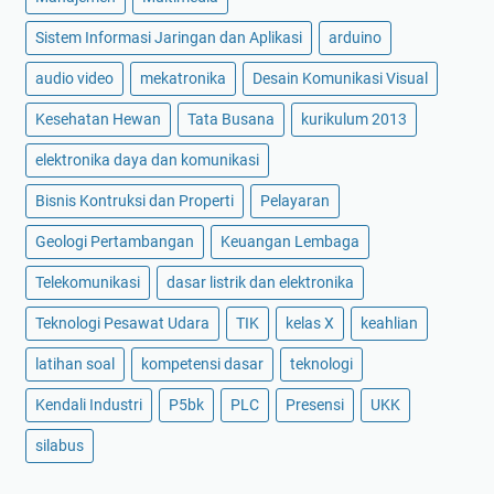
a
e
Sistem Informasi Jaringan dan Aplikasi
arduino
h
c
l
a
audio video
mekatronika
Desain Komunikasi Visual
i
r
Kesehatan Hewan
Tata Busana
kurikulum 2013
a
a
n
M
elektronika daya dan komunikasi
:
a
T
n
Bisnis Kontruksi dan Properti
Pelayaran
e
u
Geologi Pertambangan
Keuangan Lembaga
k
a
n
l
Telekomunikasi
dasar listrik dan elektronika
i
E
Teknologi Pesawat Udara
TIK
kelas X
keahlian
k
L
E
M
latihan soal
kompetensi dasar
teknologi
l
.
Kendali Industri
P5bk
PLC
Presensi
UKK
e
U
k
M
silabus
t
0
r
4