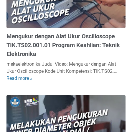
Mengukur dengan Alat Ukur Oscilloscope
TIK.TS02.001.01 Program Keahlian: Teknik
Elektronika
mekaelektronika Judul Video: Mengukur dengan Alat
Ukur Oscilloscope Kode Unit Kompetensi: TIK.TS02.…
Read more »
M
e
n
g
u
k
u
r