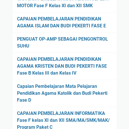
n
d
e
b
MOTOR Fase F Kelas XI dan XII SMK
2
:
(
n
l
9
T
B
E
o
CAPAIAN PEMBELAJARAN PENDIDIKAN
.
e
T
l
n
AGAMA ISLAM DAN BUDI PEKERTI FASE E
0
k
L
e
)
1
n
)
k
K
PENGUAT OP-AMP SEBAGAI PENGONTROL
P
i
E
t
o
SUHU
r
k
L
r
m
o
E
M
CAPAIAN PEMBELAJARAN PENDIDIKAN
o
p
g
l
.
AGAMA KRISTEN DAN BUDI PEKERTI FASE
n
o
r
e
U
Fase B Kelas III dan Kelas IV
i
n
a
k
M
k
e
m
t
0
Capaian Pembelajaran Mata Pelajaran
a
n
K
r
2
Pendidikan Agama Katolik dan Budi Pekerti
p
L
e
o
.
Fase D
a
a
a
n
0
d
y
h
i
0
CAPAIAN PEMBELAJARAN INFORMATIKA
a
o
l
k
1
Fase F kelas XI dan XII SMA/MA/SMK/MAK/
P
u
i
a
.
Program Paket C
C
t