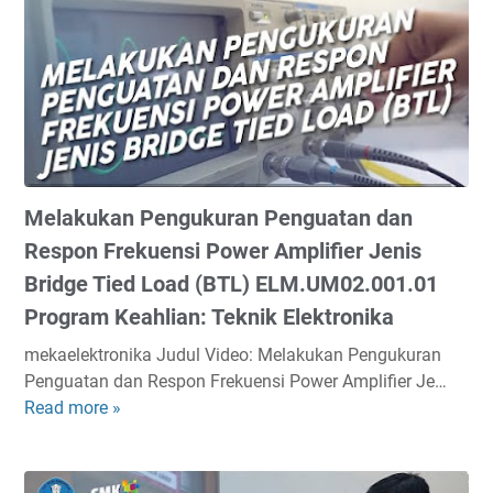
k
l
a
o
n
s
P
c
e
o
n
p
g
e
u
T
Melakukan Pengukuran Penguatan dan
k
I
u
Respon Frekuensi Power Amplifier Jenis
K
r
Bridge Tied Load (BTL) ELM.UM02.001.01
.
a
T
Program Keahlian: Teknik Elektronika
n
S
I
mekaelektronika Judul Video: Melakukan Pengukuran
0
n
Penguatan dan Respon Frekuensi Power Amplifier Je…
2
n
Read more »
M
.
e
e
0
r
l
0
D
a