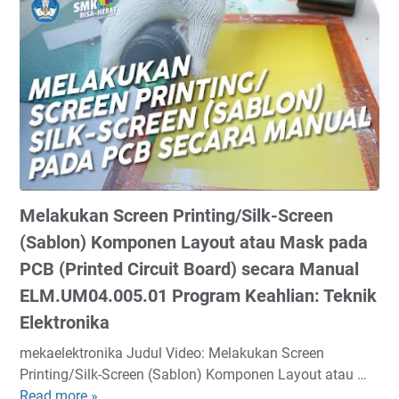
a
g
:
a
k
u
T
k
u
a
e
a
k
t
k
n
a
a
n
D
n
n
i
i
D
d
k
a
o
a
E
l
k
n
l
/
u
R
e
P
Melakukan Screen Printing/Silk-Screen
m
e
k
l
e
s
(Sablon) Komponen Layout atau Mask pada
t
u
n
p
PCB (Printed Circuit Board) secara Manual
r
g
t
o
o
ELM.UM04.005.01 Program Keahlian: Teknik
/
a
n
n
B
Elektronika
s
F
i
o
i
r
k
mekaelektronika Judul Video: Melakukan Screen
r
H
e
a
Printing/Silk-Screen (Sablon) Komponen Layout atau …
e
a
k
Read more »
M