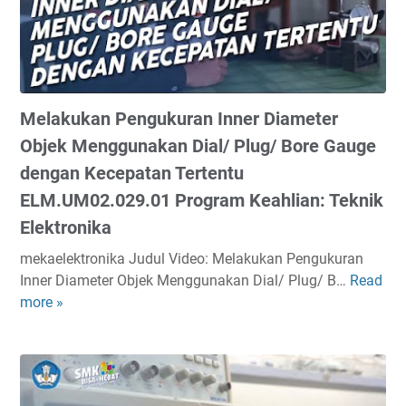
d
e
n
g
a
Melakukan Pengukuran Inner Diameter
n
A
Objek Menggunakan Dial/ Plug/ Bore Gauge
l
dengan Kecepatan Tertentu
a
ELM.UM02.029.01 Program Keahlian: Teknik
t
Elektronika
U
k
mekaelektronika Judul Video: Melakukan Pengukuran
u
Inner Diameter Objek Menggunakan Dial/ Plug/ B…
Read
M
r
more »
e
O
l
s
a
c
k
i
u
l