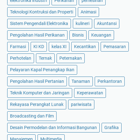
elektronika industri
Perikanan
pemesinan
M
i
a
e
0
n
Teknologi Kontruksi dan Properti
Animasi
k
2
t
n
Sistem Pengendali Elektronika
kulineri
Akuntansi
.
e
i
0
d
Pengolahan Hasil Perikanan
Bisnis
Keuangan
k
0
C
E
Farmasi
KI KD
kelas XI
7
Kecantikan
Pemasaran
i
l
.
r
Perhotelan
Ternak
Peternakan
e
0
c
k
1
u
Pelayaran Kapal Penangkap Ikan
t
P
i
r
Pengolahan Hasil Pertanian
Tanaman
Perkantoran
r
t
o
o
B
Teknik Komputer dan Jaringan
Keperawatan
n
g
o
i
Rekayasa Perangkat Lunak
pariwisata
r
a
k
a
r
Broadcasting dan Film
a
m
d
Desain Permodelan dan Informasi Bangunan
Grafika
K
)
e
s
Manajemen
Multimedia