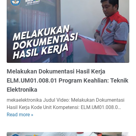
1
i
k
.
a
u
0
m
k
1
e
a
P
t
n
r
e
P
o
r
e
g
O
n
r
b
g
a
j
Melakukan Dokumentasi Hasil Kerja
u
m
e
k
ELM.UM01.008.01 Program Keahlian: Teknik
K
k
u
e
Elektronika
M
r
a
e
mekaelektronika Judul Video: Melakukan Dokumentasi
a
h
n
Hasil Kerja Kode Unit Kompetensi: ELM.UM01.008.0…
n
l
g
Read more »
M
P
i
g
e
e
a
u
l
n
n
n