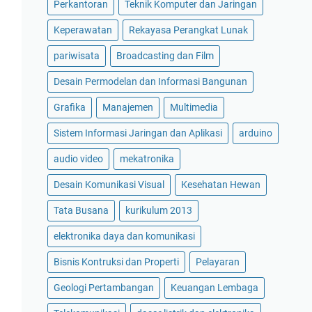
Perkantoran
Teknik Komputer dan Jaringan
Keperawatan
Rekayasa Perangkat Lunak
pariwisata
Broadcasting dan Film
Desain Permodelan dan Informasi Bangunan
Grafika
Manajemen
Multimedia
Sistem Informasi Jaringan dan Aplikasi
arduino
audio video
mekatronika
Desain Komunikasi Visual
Kesehatan Hewan
Tata Busana
kurikulum 2013
elektronika daya dan komunikasi
Bisnis Kontruksi dan Properti
Pelayaran
Geologi Pertambangan
Keuangan Lembaga