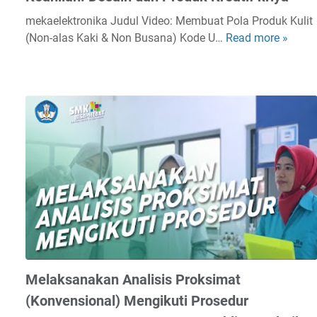
mekaelektronika Judul Video: Membuat Pola Produk Kulit
(Non-alas Kaki & Non Busana) Kode U…
Read more »
M
e
m
b
u
a
t
P
o
l
a
P
r
o
d
Melaksanakan Analisis Proksimat
u
(Konvensional) Mengikuti Prosedur
k