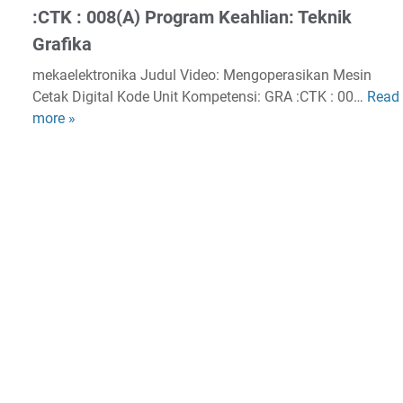
a
:CTK : 008(A) Program Keahlian: Teknik
N
l
Grafika
o
i
n
s
mekaelektronika Judul Video: Mengoperasikan Mesin
B
i
Cetak Digital Kode Unit Kompetensi: GRA :CTK : 00…
Read
M
u
s
more »
e
s
P
n
a
r
g
n
o
o
a
k
p
)
s
e
K
i
r
R
m
a
A
a
s
.
t
i
K
(
k
L
K
a
T
o
n
.
n
M