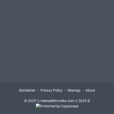
a
0
h
1
l
0
i
0
a
.
n
0
:
1
R
8
e
.
k
0
a
2
y
P
a
r
s
o
a
g
Disclaimer
Privacy Policy
Sitemap
About
P
r
e
© 2025 \\ mekaelektronika.com // 2025 ©
a
r
m
a
K