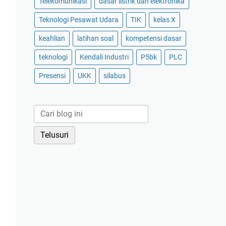
Telekomunikasi
dasar listrik dan elektronika
Teknologi Pesawat Udara
TIK
kelas X
keahlian
latihan soal
kompetensi dasar
teknologi
Kendali Industri
P5bk
PLC
Presensi
UKK
silabus