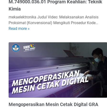
M.749000.036.01 Program Keahlian: Teknik
K
Kimia
u
l
mekaelektronika Judul Video: Melaksanakan Analisis
i
Proksimat (Konvensional) Mengikuti Prosedur Kode…
t
Read more »
M
(
e
N
l
o
a
n
k
-
s
a
a
l
n
a
a
s
k
K
a
a
n
k
A
i
n
Mengoperasikan Mesin Cetak Digital GRA
&